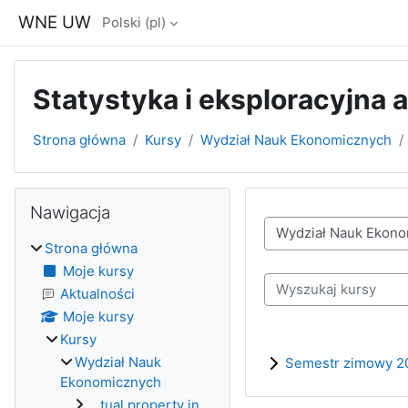
Przejdź do głównej zawartości
WNE UW
Polski ‎(pl)‎
Statystyka i eksploracyjna 
Strona główna
Kursy
Wydział Nauk Ekonomicznych
Bloki
Pomiń Nawigacja
Nawigacja
Kategorie kursów
Strona główna
Moje kursy
Wyszukaj kursy
Aktualności
Moje kursy
Kursy
Wydział Nauk
Semestr zimowy 2
Ekonomicznych
...tual property in