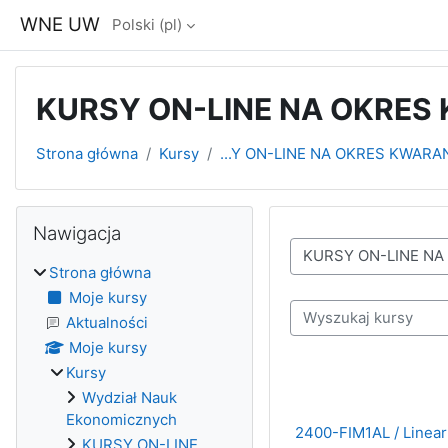
Przejdź do głównej zawartości
WNE UW
Polski ‎(pl)‎
KURSY ON-LINE NA OKRES 
Strona główna
Kursy
...Y ON-LINE NA OKRES KWARA
Bloki
Pomiń Nawigacja
Nawigacja
Kategorie kursów
Strona główna
Moje kursy
Wyszukaj kursy
Aktualności
Moje kursy
Kursy
Wydział Nauk
Ekonomicznych
2400-FIM1AL / Linear 
KURSY ON-LINE