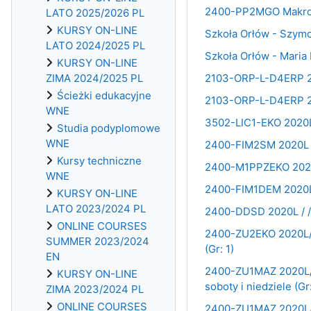
2400-PP2MGO Makroek
LATO 2025/2026 PL
KURSY ON-LINE
Szkoła Orłów - Szymon
LATO 2024/2025 PL
Szkoła Orłów - Maria 
KURSY ON-LINE
ZIMA 2024/2025 PL
2103-ORP-L-D4ERP 202
Ścieżki edukacyjne
2103-ORP-L-D4ERP 202
WNE
3502-LIC1-EKO 2020L 
Studia podyplomowe
WNE
2400-FIM2SM 2020L / d
Kursy techniczne
2400-M1PPZEKO 2020L 
WNE
2400-FIM1DEM 2020L/ 
KURSY ON-LINE
LATO 2023/2024 PL
2400-DDSD 2020L / / 
ONLINE COURSES
2400-ZU2EKO 2020L/ dr
SUMMER 2023/2024
(Gr: 1)
EN
2400-ZU1MAZ 2020L/ d
KURSY ON-LINE
soboty i niedziele (Gr:
ZIMA 2023/2024 PL
ONLINE COURSES
2400-ZU1MAZ 2020L/ d