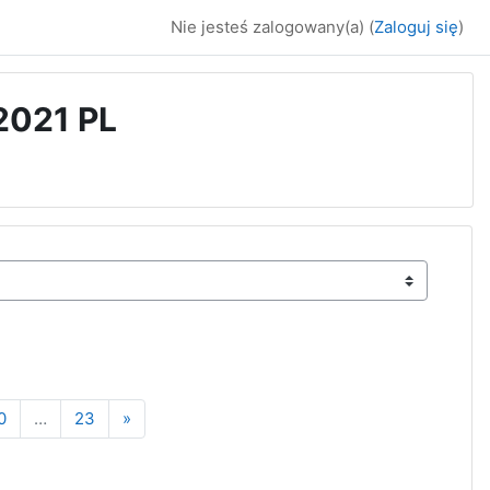
Nie jesteś zalogowany(a) (
Zaloguj się
)
021 PL
na 9
Strona 10
Strona 23
Następna strona
0
…
23
»