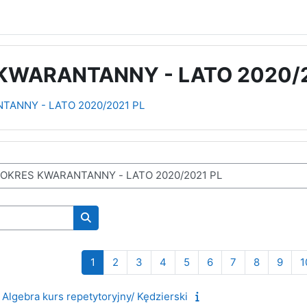
KWARANTANNY - LATO 2020/2
NTANNY - LATO 2020/2021 PL
Wyszukaj kursy
Strona 1
Strona 2
Strona 3
Strona 4
Strona 5
Strona 6
Strona 7
Strona 8
Stro
1
2
3
4
5
6
7
8
9
1
Algebra kurs repetytoryjny/ Kędzierski