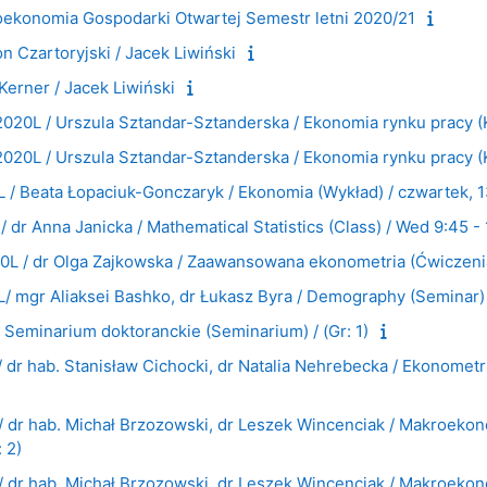
onomia Gospodarki Otwartej Semestr letni 2020/21
 Czartoryjski / Jacek Liwiński
Kerner / Jacek Liwiński
0L / Urszula Sztandar-Sztanderska / Ekonomia rynku pracy (Kon
0L / Urszula Sztandar-Sztanderska / Ekonomia rynku pracy (Kon
/ Beata Łopaciuk-Gonczaryk / Ekonomia (Wykład) / czwartek, 1
r Anna Janicka / Mathematical Statistics (Class) / Wed 9:45 - 1
/ dr Olga Zajkowska / Zaawansowana ekonometria (Ćwiczenia) /
mgr Aliaksei Bashko, dr Łukasz Byra / Demography (Seminar) / 
Seminarium doktoranckie (Seminarium) / (Gr: 1)
 hab. Stanisław Cichocki, dr Natalia Nehrebecka / Ekonometria
r hab. Michał Brzozowski, dr Leszek Wincenciak / Makroekon
 2)
r hab. Michał Brzozowski, dr Leszek Wincenciak / Makroekon