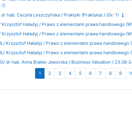
 1)
 hab. Cecylia Leszczyńska / Praktyki (Praktyka) / (Gr: 1)
rzysztof Haładyj / Prawo z elementami prawa handlowego (Wykł
rzysztof Haładyj / Prawo z elementami prawa handlowego (Wykła
Krzysztof Haładyj / Prawo z elementami prawa handlowego (Wyk
Krzysztof Haładyj / Prawo z elementami prawa handlowego (Wyk
dr hab. Anna Białek-Jaworska / Business Valuation / 23.08-2
Strona 1
Strona 2
Strona 3
Strona 4
Strona 5
Strona 6
Strona 7
Strona 8
Stro
1
2
3
4
5
6
7
8
9
1