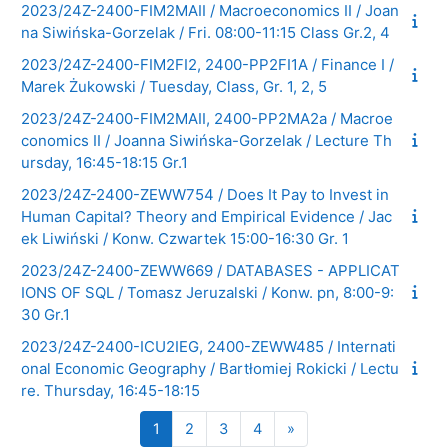
2023/24Z-2400-FIM2MAII / Macroeconomics II / Joan
na Siwińska-Gorzelak / Fri. 08:00-11:15 Class Gr.2, 4
2023/24Z-2400-FIM2FI2, 2400-PP2FI1A / Finance I /
Marek Żukowski / Tuesday, Class, Gr. 1, 2, 5
2023/24Z-2400-FIM2MAII, 2400-PP2MA2a / Macroe
conomics II / Joanna Siwińska-Gorzelak / Lecture Th
ursday, 16:45-18:15 Gr.1
2023/24Z-2400-ZEWW754 / Does It Pay to Invest in
Human Capital? Theory and Empirical Evidence / Jac
ek Liwiński / Konw. Czwartek 15:00-16:30 Gr. 1
2023/24Z-2400-ZEWW669 / DATABASES - APPLICAT
IONS OF SQL / Tomasz Jeruzalski / Konw. pn, 8:00-9:
30 Gr.1
2023/24Z-2400-ICU2IEG, 2400-ZEWW485 / Internati
onal Economic Geography / Bartłomiej Rokicki / Lectu
re. Thursday, 16:45-18:15
Strona 1
Strona 2
Strona 3
Strona 4
Następna strona
1
2
3
4
»