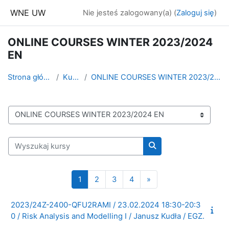
Przejdź do głównej zawartości
WNE UW
Nie jesteś zalogowany(a) (
Zaloguj się
)
ONLINE COURSES WINTER 2023/2024
EN
Strona główna
Kursy
ONLINE COURSES WINTER 2023/2024 EN
Kategorie kursów
Wyszukaj kursy
Wyszukaj kursy
Strona 1
Strona 2
Strona 3
Strona 4
Następna strona
1
2
3
4
»
2023/24Z-2400-QFU2RAMI / 23.02.2024 18:30-20:3
0 / Risk Analysis and Modelling I / Janusz Kudła / EGZ.