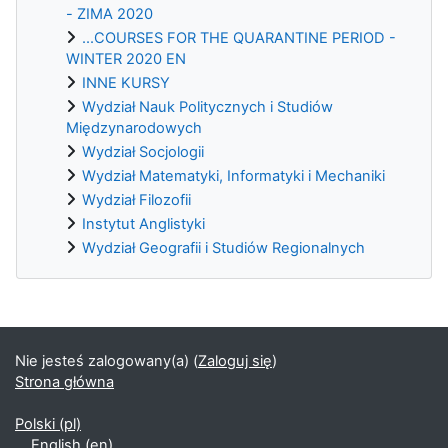
- ZIMA 2020
...COURSES FOR THE QUARANTINE PERIOD -
WINTER 2020 EN
INNE KURSY
Wydział Nauk Politycznych i Studiów
Międzynarodowych
Wydział Socjologii
Wydział Matematyki, Informatyki i Mechaniki
Wydział Filozofii
Instytut Anglistyki
Wydział Geografii i Studiów Regionalnych
Bloki uzupełniające
Nie jesteś zalogowany(a) (
Zaloguj się
)
Strona główna
Polski ‎(pl)‎
English ‎(en)‎