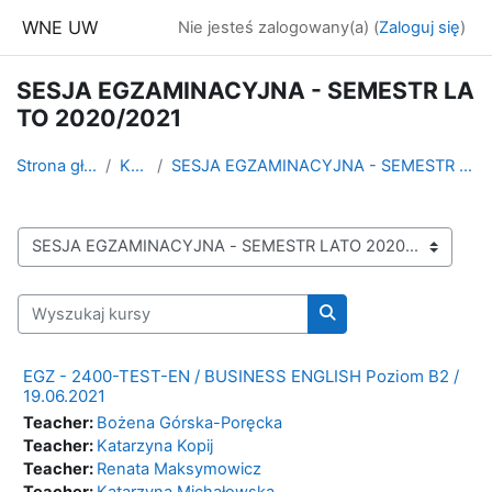
Przejdź do głównej zawartości
WNE UW
Nie jesteś zalogowany(a) (
Zaloguj się
)
SESJA EGZAMINACYJNA - SEMESTR LA
TO 2020/2021
Strona główna
Kursy
SESJA EGZAMINACYJNA - SEMESTR LATO 2020/2021
Kategorie kursów
Wyszukaj kursy
Wyszukaj kursy
EGZ - 2400-TEST-EN / BUSINESS ENGLISH Poziom B2 /
19.06.2021
Teacher:
Bożena Górska-Poręcka
Teacher:
Katarzyna Kopij
Teacher:
Renata Maksymowicz
Teacher:
Katarzyna Michałowska