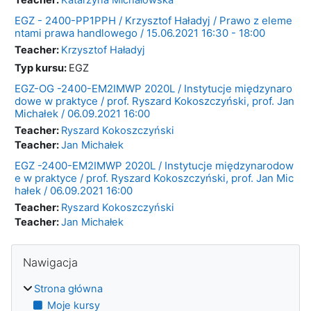
EGZ - 2400-PP1PPH / Krzysztof Haładyj / Prawo z eleme
ntami prawa handlowego / 15.06.2021 16:30 - 18:00
Teacher:
Krzysztof Haładyj
Typ kursu
:
EGZ
EGZ-OG -2400-EM2IMWP 2020L / Instytucje międzynaro
dowe w praktyce / prof. Ryszard Kokoszczyński, prof. Jan
Michałek / 06.09.2021 16:00
Teacher:
Ryszard Kokoszczyński
Teacher:
Jan Michałek
EGZ -2400-EM2IMWP 2020L / Instytucje międzynarodow
e w praktyce / prof. Ryszard Kokoszczyński, prof. Jan Mic
hałek / 06.09.2021 16:00
Teacher:
Ryszard Kokoszczyński
Teacher:
Jan Michałek
Bloki
Pomiń Nawigacja
Nawigacja
Strona główna
Moje kursy