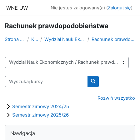
Przejdź do głównej zawartości
WNE UW
Nie jesteś zalogowany(a) (
Zaloguj się
)
Rachunek prawdopodobieństwa
Strona główna
Kursy
Wydział Nauk Ekonomicznych
Rachunek prawdopodobieństwa
Kategorie kursów
Wyszukaj kursy
Wyszukaj kursy
Rozwiń wszystko
Semestr zimowy 2024/25
Semestr zimowy 2025/26
Bloki
Pomiń Nawigacja
Nawigacja