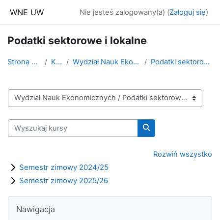
Przejdź do głównej zawartości
WNE UW
Nie jesteś zalogowany(a) (
Zaloguj się
)
Podatki sektorowe i lokalne
Strona główna
Kursy
Wydział Nauk Ekonomicznych
Podatki sektorowe i lokalne
Kategorie kursów
Wyszukaj kursy
Wyszukaj kursy
Rozwiń wszystko
Semestr zimowy 2024/25
Semestr zimowy 2025/26
Bloki
Pomiń Nawigacja
Nawigacja