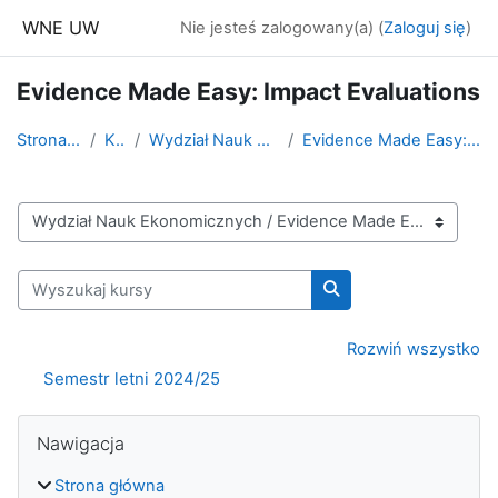
Przejdź do głównej zawartości
WNE UW
Nie jesteś zalogowany(a) (
Zaloguj się
)
Evidence Made Easy: Impact Evaluations
Strona główna
Kursy
Wydział Nauk Ekonomicznych
Evidence Made Easy: Impact Evaluations
Kategorie kursów
Wyszukaj kursy
Wyszukaj kursy
Rozwiń wszystko
Semestr letni 2024/25
Bloki
Pomiń Nawigacja
Nawigacja
Strona główna