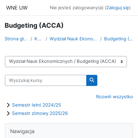
Przejdź do głównej zawartości
WNE UW
Nie jesteś zalogowany(a) (
Zaloguj się
)
Budgeting (ACCA)
Strona główna
Kursy
Wydział Nauk Ekonomicznych
Budgeting (ACCA)
Kategorie kursów
Wyszukaj kursy
Wyszukaj kursy
Rozwiń wszystko
Semestr letni 2024/25
Semestr zimowy 2025/26
Bloki
Pomiń Nawigacja
Nawigacja