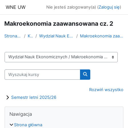
Przejdź do głównej zawartości
WNE UW
Nie jesteś zalogowany(a) (
Zaloguj się
)
Makroekonomia zaawansowana cz. 2
Strona główna
Kursy
Wydział Nauk Ekonomicznych
Makroekonomia zaawansowana cz. 2
Kategorie kursów
Wyszukaj kursy
Wyszukaj kursy
Rozwiń wszystko
Semestr letni 2025/26
Bloki
Pomiń Nawigacja
Nawigacja
Strona główna