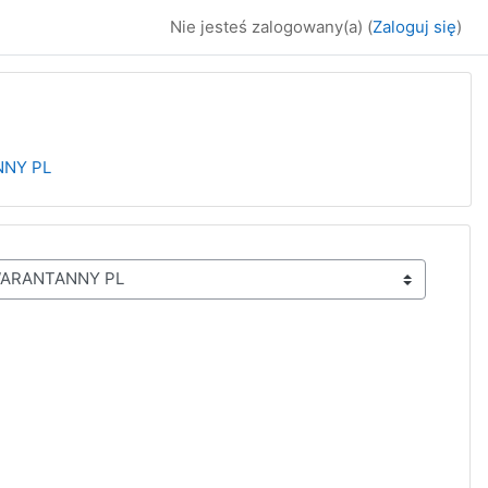
Nie jesteś zalogowany(a) (
Zaloguj się
)
NNY PL
4
tępna strona