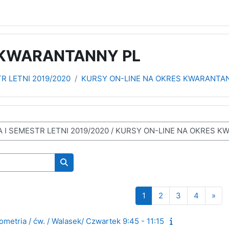
 KWARANTANNY PL
R LETNI 2019/2020
KURSY ON-LINE NA OKRES KWARANTA
Wyszukaj kursy
Strona 1
Strona 2
Strona 3
Strona 
Nas
1
2
3
4
»
etria / ćw. / Walasek/ Czwartek 9:45 - 11:15