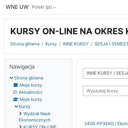
Przejdź do głównej zawartości
WNE UW
Polski ‎(pl)‎
KURSY ON-LINE NA OKRES
Strona główna
Kursy
INNE KURSY
SESJA I SEMEST
Bloki
Pomiń Nawigacja
Nawigacja
Kategorie kursów
Strona główna
Moje kursy
Wyszukaj kursy
Aktualności
Moje kursy
Kursy
Wydział Nauk
Ekonomicznych
2400-PP3EKO / Ekonom
KURSY ON-LINE