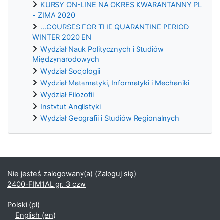
KURSY ON-LINE NA OKRES KWARANTANNY PL
- ZIMA 2020
...COURSES FOR THE QUARANTINE PERIOD -
WINTER 2020 EN
Wydział Nauk Politycznych i Studiów
Międzynarodowych
Wydział Socjologii
Wydział Matematyki, Informatyki i Mechaniki
Wydział Filozofii
Instytut Anglistyki
Wydział Geografii i Studiów Regionalnych
Bloki uzupełniające
Nie jesteś zalogowany(a) (
Zaloguj się
)
2400-FIM1AL gr. 3 czw
Polski ‎(pl)‎
English ‎(en)‎