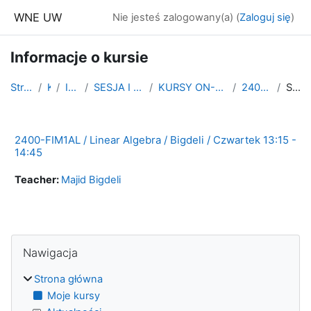
Przejdź do głównej zawartości
WNE UW
Nie jesteś zalogowany(a) (
Zaloguj się
)
Informacje o kursie
Strona główna
Kursy
INNE KURSY
SESJA I SEMESTR LETNI 2019/2020
KURSY ON-LINE NA OKRES KWARANTANNY PL
2400-FIM1AL gr. 3 czw
Streszczenie
2400-FIM1AL / Linear Algebra / Bigdeli / Czwartek 13:15 -
14:45
Teacher:
Majid Bigdeli
Bloki
Pomiń Nawigacja
Nawigacja
Strona główna
Moje kursy