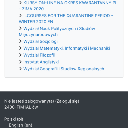
KURSY ON-LINE NA OKRES KWARANTANNY PL
- ZIMA 2020
...COURSES FOR THE QUARANTINE PERIOD -
WINTER 2020 EN
Wydział Nauk Politycznych i Studiów
Międzynarodowych
Wydział Socjologii
Wydział Matematyki, Informatyki i Mechaniki
Wydział Filozofii
Instytut Anglistyki
Wydział Geografii i Studiów Regionalnych
Bloki uzupełniające
Nie jesteś zalogowany(a) (
Zaloguj się
)
2400-FIM1AL ćw
Polski ‎(pl)‎
English ‎(en)‎