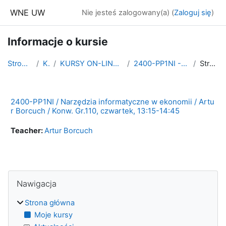
Przejdź do głównej zawartości
WNE UW
Nie jesteś zalogowany(a) (
Zaloguj się
)
Informacje o kursie
Strona główna
Kursy
KURSY ON-LINE - LATO 2022/2023 PL
2400-PP1NI - 2022L, Konw. Gr.110
Streszczenie
2400-PP1NI / Narzędzia informatyczne w ekonomii / Artu
r Borcuch / Konw. Gr.110, czwartek, 13:15-14:45
Teacher:
Artur Borcuch
Bloki
Pomiń Nawigacja
Nawigacja
Strona główna
Moje kursy