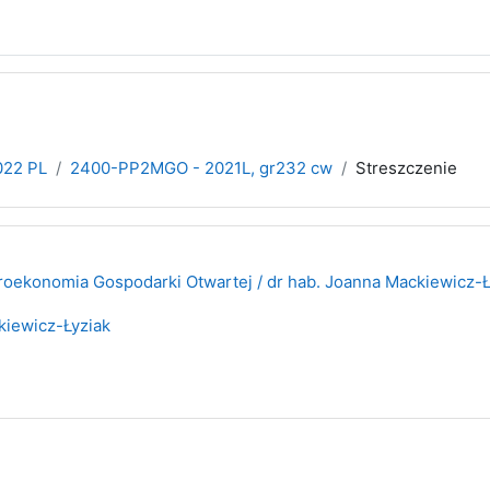
022 PL
2400-PP2MGO - 2021L, gr232 cw
Streszczenie
konomia Gospodarki Otwartej / dr hab. Joanna Mackiewicz-Ły
iewicz-Łyziak