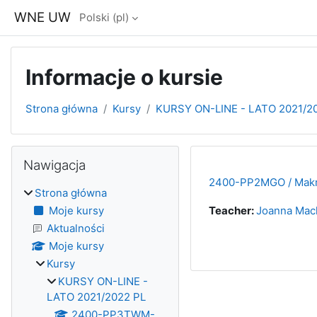
Przejdź do głównej zawartości
WNE UW
Polski ‎(pl)‎
Informacje o kursie
Strona główna
Kursy
KURSY ON-LINE - LATO 2021/2
Bloki
Pomiń Nawigacja
Nawigacja
2400-PP2MGO / Makroe
Strona główna
Moje kursy
Teacher:
Joanna Mack
Aktualności
Moje kursy
Kursy
KURSY ON-LINE -
LATO 2021/2022 PL
2400-PP3TWM-