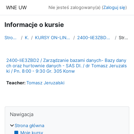
Przejdź do głównej zawartości
WNE UW
Nie jesteś zalogowany(a) (
Zaloguj się
)
Informacje o kursie
Strona główna
Kursy
KURSY ON-LINE - LATO 2021/2022 PL
2400-IiE3ZBD2 - 2021L Gr. 305 konw
Streszczenie
2400-IiE3ZBD2 / Zarządzanie bazami danych- Bazy dany
ch oraz hurtownie danych - SAS DI. / dr Tomasz Jeruzals
ki / Pn. 8:00 - 9:30 Gr. 305 Konw
Teacher:
Tomasz Jeruzalski
Bloki
Pomiń Nawigacja
Nawigacja
Strona główna
Moje kursy