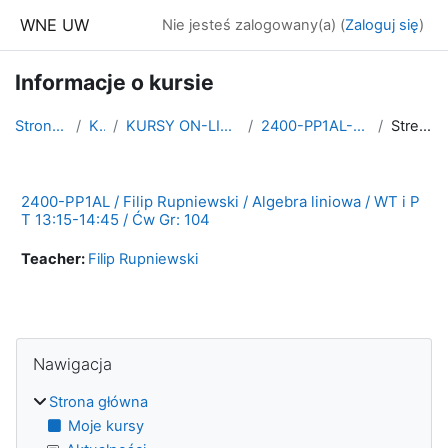
Przejdź do głównej zawartości
WNE UW
Nie jesteś zalogowany(a) (
Zaloguj się
)
Informacje o kursie
Strona główna
Kursy
KURSY ON-LINE - ZIMA 2021 PL
2400-PP1AL-2021Z Ćw. Gr 104
Streszczenie
2400-PP1AL / Filip Rupniewski / Algebra liniowa / WT i P
T 13:15-14:45 / Ćw Gr: 104
Teacher:
Filip Rupniewski
Bloki
Pomiń Nawigacja
Nawigacja
Strona główna
Moje kursy