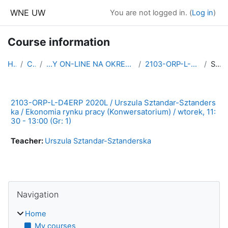
Skip to main content
WNE UW
You are not logged in. (
Log in
)
Course information
Home
Courses
...Y ON-LINE NA OKRES KWARANTANNY - LATO 2020/2021 PL
2103-ORP-L-D4ERP 2020L (konw)(Gr: 1)
Summary
2103-ORP-L-D4ERP 2020L / Urszula Sztandar-Sztanders
ka / Ekonomia rynku pracy (Konwersatorium) / wtorek, 11:
30 - 13:00 (Gr: 1)
Teacher:
Urszula Sztandar-Sztanderska
Blocks
Skip Navigation
Navigation
Home
My courses