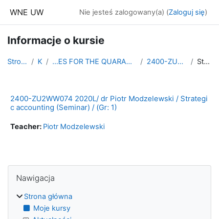
Przejdź do głównej zawartości
WNE UW
Nie jesteś zalogowany(a) (
Zaloguj się
)
Informacje o kursie
Strona główna
Kursy
...ES FOR THE QUARANTINE PERIOD - SUMMER 2020/2021 EN
2400-ZU2WW074 2020L (Gr: 1)
Streszczenie
2400-ZU2WW074 2020L/ dr Piotr Modzelewski / Strategi
c accounting (Seminar) / (Gr: 1)
Teacher:
Piotr Modzelewski
Bloki
Pomiń Nawigacja
Nawigacja
Strona główna
Moje kursy