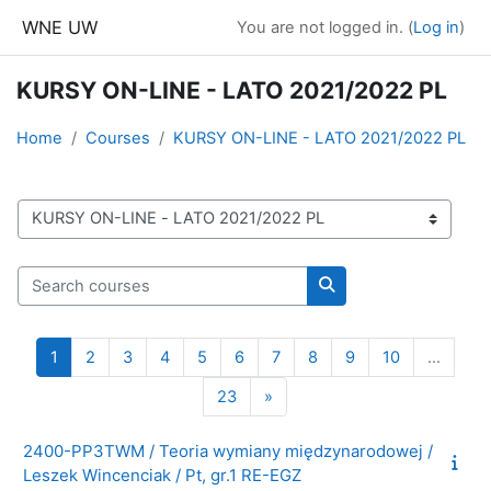
Skip to main content
WNE UW
You are not logged in. (
Log in
)
KURSY ON-LINE - LATO 2021/2022 PL
Home
Courses
KURSY ON-LINE - LATO 2021/2022 PL
Course categories
Search courses
Search courses
Page 1
Page 2
Page 3
Page 4
Page 5
Page 6
Page 7
Page 8
Page 9
Page 10
1
2
3
4
5
6
7
8
9
10
…
Page 23
Next page
23
»
2400-PP3TWM / Teoria wymiany międzynarodowej /
Leszek Wincenciak / Pt, gr.1 RE-EGZ