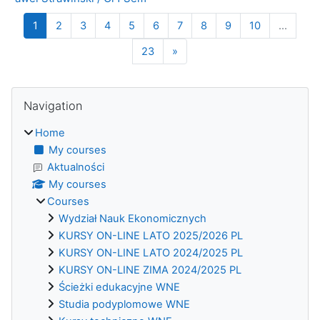
Page 1
Page 2
Page 3
Page 4
Page 5
Page 6
Page 7
Page 8
Page 9
Page 10
1
2
3
4
5
6
7
8
9
10
…
Page 23
Next page
23
»
Blocks
Skip Navigation
Navigation
Home
My courses
Aktualności
My courses
Courses
Wydział Nauk Ekonomicznych
KURSY ON-LINE LATO 2025/2026 PL
KURSY ON-LINE LATO 2024/2025 PL
KURSY ON-LINE ZIMA 2024/2025 PL
Ścieżki edukacyjne WNE
Studia podyplomowe WNE