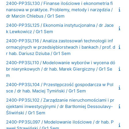
2400-PP3SL130 / Finanse ilościowe i ekonometria fi
nansowa w praktyce. Problemy, metody i narzędzia /
dr Marcin Chlebus / Gr1 Sem
2400-PP3SL125 / Ekonomia instytucjonalna / dr Jace
k Lewkowicz / Gr1 Sem
2400-PP3SL116 / Analiza zastosowań technologii inf
ormacyjnych w przedsiębiorstwach i bankach / prof. d
r hab. Dariusz Dziuba / Gr1 Sem
2400-PP3SL110 / Modelowanie wyborów i wycena dó
br nierynkowych / dr hab. Marek Giergiczny / Gr1 Se
m
2400-PP3SL104 / Przestępczość gospodarcza w Pol
sce / dr hab. Maciej Tymiński / Gr1 Sem
2400-PP3SL102 / Zarządzanie nieruchomościami i pr
ojektami inwestycyjnymi / dr Bartłomiej Dessoulavy-
Śliwiński / Gr1 Sem
2400-PP3SL097 / Modelowanie ilościowe / dr hab. P
aweł Strawiński / Gr1 Sem