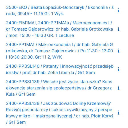
3500-EKO / Beata Łopaciuk-Gonczaryk / Ekonomia / ś
roda, 09:45 - 11:15 Gr. 1 Wyk.
2400-FIM1MAI, 2400-PP1MA1a / Macroeconomics I /
dr Tomasz Gajderowicz, dr hab. Gabriela Grotkowska
/ mon. 15:00 - 16:30 GR. 1 Lecture
2400-PP1MA1 / Makroekonomia I / dr hab. Gabriela G
rotkowska, dr Tomasz Gajderowicz / Pn 11:30 - 13:00
i 18:30-20:00, Gr: 1 i 2, WYK
2400-PP3SL140 / Patenty i innowacyjność przedsięb
iorstw / prof. dr hab. Zofia Liberda / Gr1 Sem
2400-PP3SL139 / Wesołe jest życie staruszka? Kons
ekwencje starzenia się społeczeństwa / dr Grzegorz
Kula / Gr1 Sem
2400-PP3SL138 / Jak zbudować Dolinę Krzemową?
Rozwój gospodarczy i sukces cywilizacyjny z perspe
ktywy mikro- i makroanalitycznej / dr hab. Piotr Koryś
/ Gr1 Sem