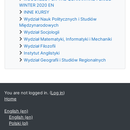
WINTER 2020 EN
INNE KURSY
Wydział Nauk Politycznych i Studiów
Międzynarodowych
Wydział Socjologii
Wydział Matematyki, Informatyki i Mechaniki
Wydział Filozofii
Instytut Anglistyki
Wydział Geografii i Studiów Regionalnych
Supplementary blocks
You are not logged in. (
Log in
)
Home
English ‎(en)‎
English ‎(en)‎
Polski ‎(pl)‎