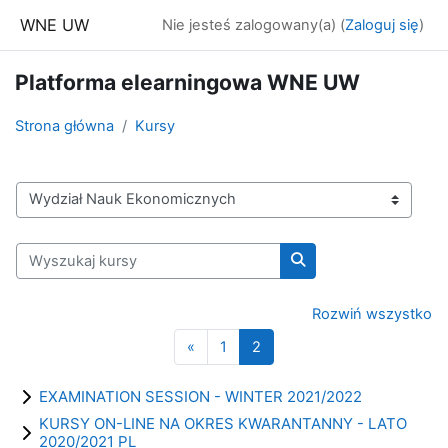
Przejdź do głównej zawartości
WNE UW
Nie jesteś zalogowany(a) (
Zaloguj się
)
Platforma elearningowa WNE UW
Strona główna
Kursy
Kategorie kursów
Wyszukaj kursy
Wyszukaj kursy
Rozwiń wszystko
Poprzednia strona
Strona 1
Strona 2
«
1
2
EXAMINATION SESSION - WINTER 2021/2022
KURSY ON-LINE NA OKRES KWARANTANNY - LATO
2020/2021 PL