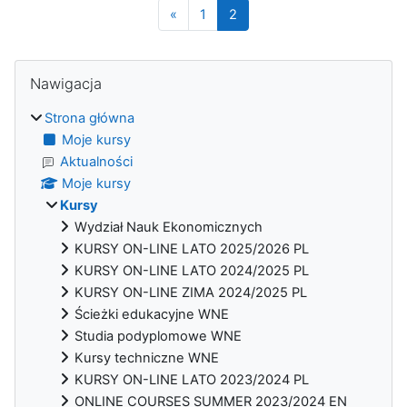
Poprzednia strona
Strona 1
Strona 2
«
1
2
Bloki
Pomiń Nawigacja
Nawigacja
Strona główna
Moje kursy
Aktualności
Moje kursy
Kursy
Wydział Nauk Ekonomicznych
KURSY ON-LINE LATO 2025/2026 PL
KURSY ON-LINE LATO 2024/2025 PL
KURSY ON-LINE ZIMA 2024/2025 PL
Ścieżki edukacyjne WNE
Studia podyplomowe WNE
Kursy techniczne WNE
KURSY ON-LINE LATO 2023/2024 PL
ONLINE COURSES SUMMER 2023/2024 EN